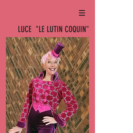
LUCE "LE LUTIN COQUIN"